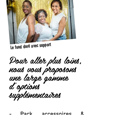
Le fond doré avec support
Pour aller plus loins,
nous vous proposons
une large gamme
d'options
supplémentaires
- Pack accessoires &
déguisement
- Location cabine photo