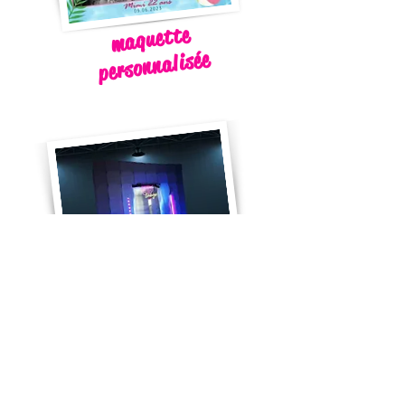
maquette
personnalisée
cabine gonflable
lumineuse
Pourquoi nous choisir ?